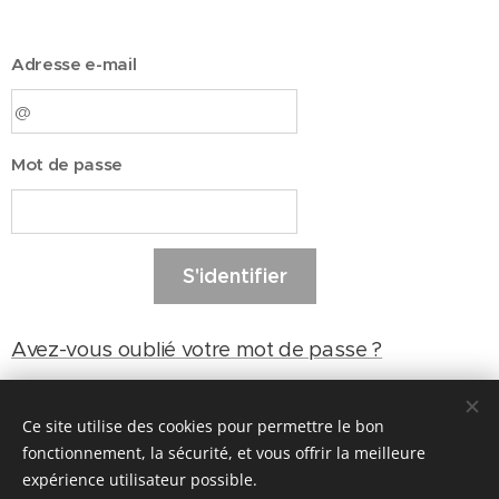
Adresse e-mail
Mot de passe
S'identifier
Avez-vous oublié votre mot de passe ?
Ce site utilise des cookies pour permettre le bon
fonctionnement, la sécurité, et vous offrir la meilleure
25, lotissement Essalama, Boulevard Abou Bakr El Kadiri, Sidi
expérience utilisateur possible.
Maârouf, Casablanca.